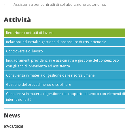
- Assistenza per contratti di collaborazione autonoma.
Attività
Redazione contratti di lavoro
Relazioni industriali e gestione di procedure di crisi aziendale
Controversie di lavoro
Inquadramenti previdenziali e assicurativi e gestione del contenzioso
con gli enti di previdenza ed assistenza
Consulenza in materia di gestione delle risorse umane
Gestione del procedimento disciplinare
Consulenza in materia di gestione del rapporto di lavoro con elementi di
internazionalità
News
07/08/2026