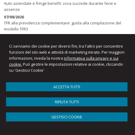
Auto aziendale e fringe benefit: cosa succede durante ferie e
assenze
07/08/2026
TFR alla previdenza complementare: guida alla compilazione del
modello TFR3
07/08/2026
Sicurezza sul lavoro negli stabilimenti balneari: obblighi, rischi e
Ci serviamo dei cookie per diversi fini, tra l'altro per consentire
sanzioni
funzioni del sito web e attività di marketing mirate. Per maggiori
informazioni, riveda la nostra
informativa sulla privacy e sui
cookie.
Può gestire le impostazioni relative ai cookie, cliccando
su 'Gestisci Cookie'
ACCETTA TUTTI
Studio Vergnano Roberto Consulenza del Lavoro
RIFIUTA TUTTI
Corso Alcide De Gasperi, 32 -
Torino
10129
,
TO
Tel.
0117770030-011596744
Fax
0115623684
GESTISCI COOKIE
© 2026 Copyright Studio Vergnano Roberto. Tutti i diritti riservati | P.IVA
08415790016 |
Gestisci Cookie
-
Sitemap
-
Privacy
-
Cookie policy
-
Credits