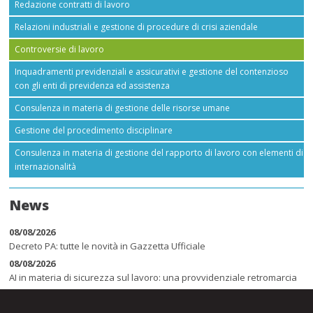
Redazione contratti di lavoro
Relazioni industriali e gestione di procedure di crisi aziendale
Controversie di lavoro
Inquadramenti previdenziali e assicurativi e gestione del contenzioso
con gli enti di previdenza ed assistenza
Consulenza in materia di gestione delle risorse umane
Gestione del procedimento disciplinare
Consulenza in materia di gestione del rapporto di lavoro con elementi di
internazionalità
News
08/08/2026
Decreto PA: tutte le novità in Gazzetta Ufficiale
08/08/2026
AI in materia di sicurezza sul lavoro: una provvidenziale retromarcia
08/08/2026
Congedo parentale tra ferie e festività: regole ed esempi per il