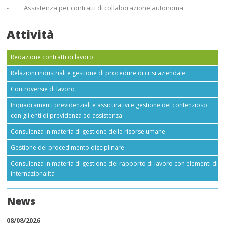
- Assistenza per contratti di collaborazione autonoma.
Attività
Redazione contratti di lavoro
Relazioni industriali e gestione di procedure di crisi aziendale
Controversie di lavoro
Inquadramenti previdenziali e assicurativi e gestione del contenzioso
con gli enti di previdenza ed assistenza
Consulenza in materia di gestione delle risorse umane
Gestione del procedimento disciplinare
Consulenza in materia di gestione del rapporto di lavoro con elementi di
internazionalità
News
08/08/2026