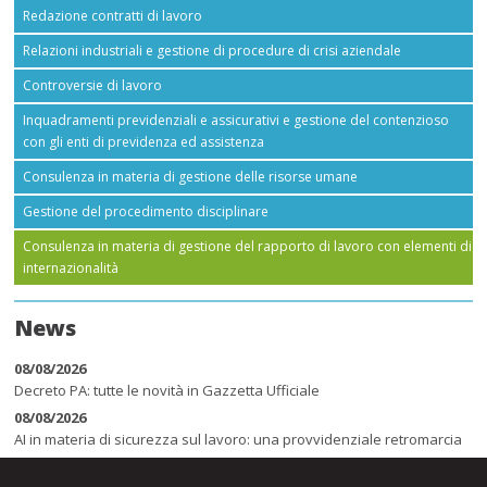
Redazione contratti di lavoro
Relazioni industriali e gestione di procedure di crisi aziendale
Controversie di lavoro
Inquadramenti previdenziali e assicurativi e gestione del contenzioso
con gli enti di previdenza ed assistenza
Consulenza in materia di gestione delle risorse umane
Gestione del procedimento disciplinare
Consulenza in materia di gestione del rapporto di lavoro con elementi di
internazionalità
News
08/08/2026
Decreto PA: tutte le novità in Gazzetta Ufficiale
08/08/2026
AI in materia di sicurezza sul lavoro: una provvidenziale retromarcia
08/08/2026